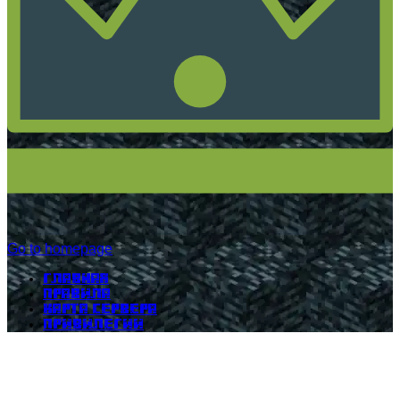
Go to homepage
Главная
Правила
Карта сервера
Привилегии