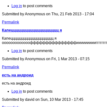
Log in
to post comments
Submitted by
Anonymous
on Thu, 21 Feb 2013 - 17:04
Permalink
Капецццццццццццццццццццц я
Капецццццццццццццццццццц я
ооооооооооооофффффффффффффффииииииииигггггггг
Log in
to post comments
Submitted by
Anonymous
on Fri, 1 Mar 2013 - 07:15
Permalink
есть на андроид
есть на андроид
Log in
to post comments
Submitted by
david
on Sun, 10 Mar 2013 - 17:45