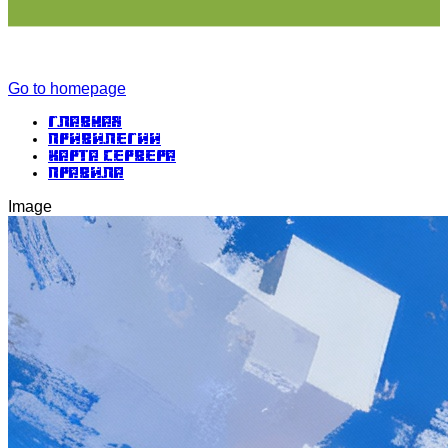
Go to homepage
Главная
Привилегии
Карта сервера
Правила
Image