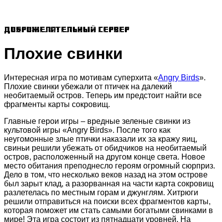
Доброжелательный сервер
Плохие свинки
Интересная игра по мотивам суперхита «
Angry Birds
».
Плохие свинки убежали от птичек на далекий
необитаемый остров. Теперь им предстоит найти все
фрагменты карты сокровищ.
Главные герои игры – вредные зеленые свинки из
культовой игры «Angry Birds». После того как
неугомонные злые птички наказали их за кражу яиц,
свиньи решили убежать от обидчиков на необитаемый
остров, расположенный на другом конце света. Новое
место обитания преподнесло героям огромный сюрприз.
Дело в том, что несколько веков назад на этом острове
был зарыт клад, а разорванная на части карта сокровищ
разлетелась по местным горам и джунглям. Хитрюги
решили отправиться на поиски всех фрагментов карты,
которая поможет им стать самыми богатыми свинками в
мире! Эта игра состоит из пятнадцати уровней. На