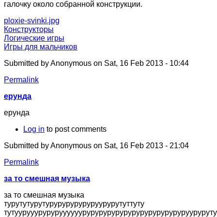
галочку около собранной конструкции.
ploxie-svinki.jpg
Конструкторы
Логические игры
Игры для мальчиков
Submitted by
Anonymous
on Sat, 16 Feb 2013 - 10:44
Permalink
ерунда
ерунда
Log in
to post comments
Submitted by
Anonymous
on Sat, 16 Feb 2013 - 21:04
Permalink
за то смешная музыка
за то смешная музыка
турутутурутуруруруруруруурурутуттуту
тутуурууурурурууууууруруруруруруруруруруруруруурурутуту