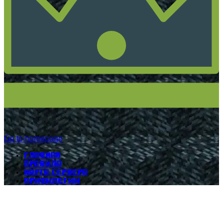
Go to homepage
Главная
Правила
Карта сервера
Привилегии