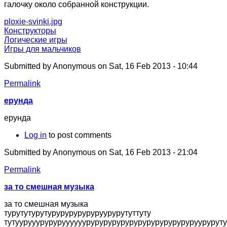
галочку около собранной конструкции.
ploxie-svinki.jpg
Конструкторы
Логические игры
Игры для мальчиков
Submitted by
Anonymous
on Sat, 16 Feb 2013 - 10:44
Permalink
ерунда
ерунда
Log in
to post comments
Submitted by
Anonymous
on Sat, 16 Feb 2013 - 21:04
Permalink
за то смешная музыка
за то смешная музыка
турутутурутуруруруруруруурурутуттуту
тутуурууурурурууууууруруруруруруруруруруруруруурурутуту