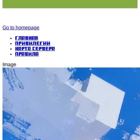
Go to homepage
Главная
Привилегии
Карта сервера
Правила
Image