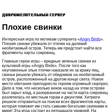
Доброжелательный сервер
Плохие свинки
Интересная игра по мотивам суперхита «
Angry Birds
».
Плохие свинки убежали от птичек на далекий
необитаемый остров. Теперь им предстоит найти все
фрагменты карты сокровищ.
Главные герои игры – вредные зеленые свинки из
культовой игры «Angry Birds». После того как
неугомонные злые птички наказали их за кражу яиц,
свиньи решили убежать от обидчиков на необитаемый
остров, расположенный на другом конце света. Новое
место обитания преподнесло героям огромный сюрприз.
Дело в том, что несколько веков назад на этом острове
был зарыт клад, а разорванная на части карта сокровищ
разлетелась по местным горам и джунглям. Хитрюги
решили отправиться на поиски всех фрагментов карты,
которая поможет им стать самыми богатыми свинками в
мире! Эта игра состоит из пятнадцати уровней. На