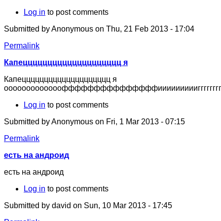
Log in
to post comments
Submitted by
Anonymous
on Thu, 21 Feb 2013 - 17:04
Permalink
Капецццццццццццццццццццц я
Капецццццццццццццццццццц я
ооооооооооооофффффффффффффффииииииииигггггггг
Log in
to post comments
Submitted by
Anonymous
on Fri, 1 Mar 2013 - 07:15
Permalink
есть на андроид
есть на андроид
Log in
to post comments
Submitted by
david
on Sun, 10 Mar 2013 - 17:45