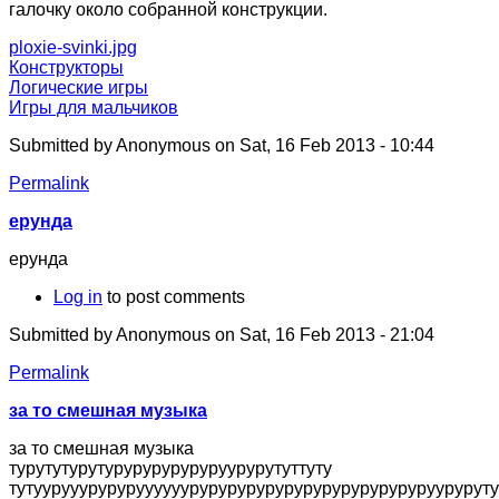
галочку около собранной конструкции.
ploxie-svinki.jpg
Конструкторы
Логические игры
Игры для мальчиков
Submitted by
Anonymous
on Sat, 16 Feb 2013 - 10:44
Permalink
ерунда
ерунда
Log in
to post comments
Submitted by
Anonymous
on Sat, 16 Feb 2013 - 21:04
Permalink
за то смешная музыка
за то смешная музыка
турутутурутуруруруруруруурурутуттуту
тутуурууурурурууууууруруруруруруруруруруруруруурурутуту