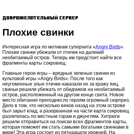
Доброжелательный сервер
Плохие свинки
Интересная игра по мотивам суперхита «
Angry Birds
».
Плохие свинки убежали от птичек на далекий
необитаемый остров. Теперь им предстоит найти все
фрагменты карты сокровищ.
Главные герои игры – вредные зеленые свинки из
культовой игры «Angry Birds». После того как
неугомонные злые птички наказали их за кражу яиц,
свиньи решили убежать от обидчиков на необитаемый
остров, расположенный на другом конце света. Новое
место обитания преподнесло героям огромный сюрприз.
Дело в том, что несколько веков назад на этом острове
был зарыт клад, а разорванная на части карта сокровищ
разлетелась по местным горам и джунглям. Хитрюги
решили отправиться на поиски всех фрагментов карты,
которая поможет им стать самыми богатыми свинками в
мире! Эта игра состоит из пятнадцати уровней. На