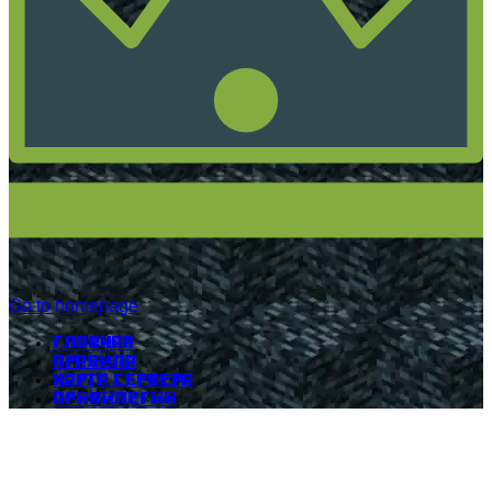
Go to homepage
Главная
Правила
Карта сервера
Привилегии