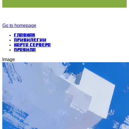
Go to homepage
Главная
Привилегии
Карта сервера
Правила
Image