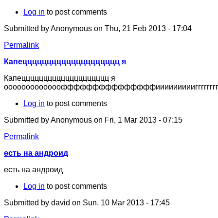
Log in
to post comments
Submitted by
Anonymous
on Thu, 21 Feb 2013 - 17:04
Permalink
Капецццццццццццццццццццц я
Капецццццццццццццццццццц я
ооооооооооооофффффффффффффффииииииииигггггггг
Log in
to post comments
Submitted by
Anonymous
on Fri, 1 Mar 2013 - 07:15
Permalink
есть на андроид
есть на андроид
Log in
to post comments
Submitted by
david
on Sun, 10 Mar 2013 - 17:45