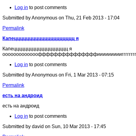
Log in
to post comments
Submitted by
Anonymous
on Thu, 21 Feb 2013 - 17:04
Permalink
Капецццццццццццццццццццц я
Капецццццццццццццццццццц я
ооооооооооооофффффффффффффффииииииииигггггггг
Log in
to post comments
Submitted by
Anonymous
on Fri, 1 Mar 2013 - 07:15
Permalink
есть на андроид
есть на андроид
Log in
to post comments
Submitted by
david
on Sun, 10 Mar 2013 - 17:45