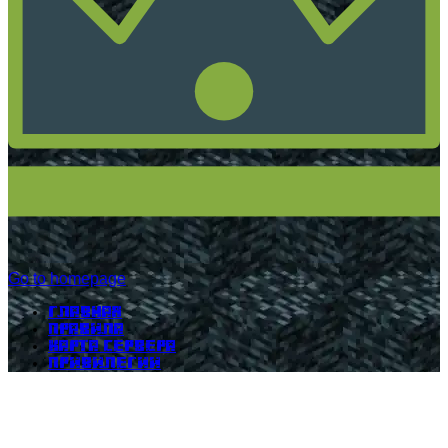
Go to homepage
Главная
Правила
Карта сервера
Привилегии