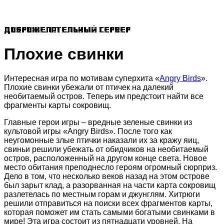
Доброжелательный сервер
Плохие свинки
Интересная игра по мотивам суперхита «
Angry Birds
».
Плохие свинки убежали от птичек на далекий
необитаемый остров. Теперь им предстоит найти все
фрагменты карты сокровищ.
Главные герои игры – вредные зеленые свинки из
культовой игры «Angry Birds». После того как
неугомонные злые птички наказали их за кражу яиц,
свиньи решили убежать от обидчиков на необитаемый
остров, расположенный на другом конце света. Новое
место обитания преподнесло героям огромный сюрприз.
Дело в том, что несколько веков назад на этом острове
был зарыт клад, а разорванная на части карта сокровищ
разлетелась по местным горам и джунглям. Хитрюги
решили отправиться на поиски всех фрагментов карты,
которая поможет им стать самыми богатыми свинками в
мире! Эта игра состоит из пятнадцати уровней. На