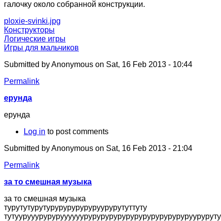
галочку около собранной конструкции.
ploxie-svinki.jpg
Конструкторы
Логические игры
Игры для мальчиков
Submitted by
Anonymous
on Sat, 16 Feb 2013 - 10:44
Permalink
ерунда
ерунда
Log in
to post comments
Submitted by
Anonymous
on Sat, 16 Feb 2013 - 21:04
Permalink
за то смешная музыка
за то смешная музыка
турутутурутуруруруруруруурурутуттуту
тутуурууурурурууууууруруруруруруруруруруруруруурурутуту