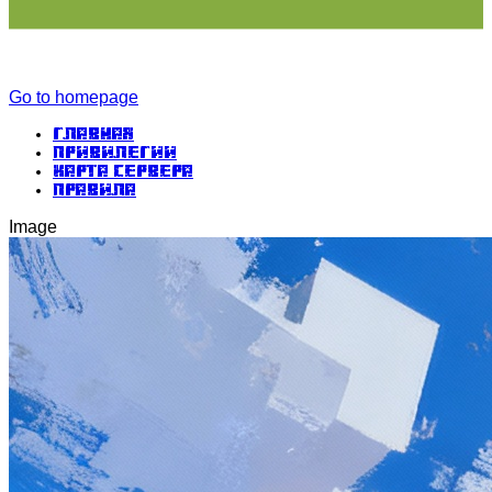
Go to homepage
Главная
Привилегии
Карта сервера
Правила
Image