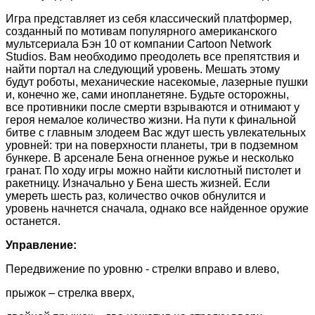
Игра представляет из себя классический платформер,
созданный по мотивам популярного американского
мультсериала Бэн 10 от компании Cartoon Network
Studios. Вам необходимо преодолеть все препятствия и
найти портал на следующий уровень. Мешать этому
будут роботы, механические насекомые, лазерные пушки
и, конечно же, сами инопланетяне. Будьте осторожны,
все противники после смерти взрываются и отнимают у
героя немалое количество жизни. На пути к финальной
битве с главным злодеем Вас ждут шесть увлекательных
уровней: три на поверхности планеты, три в подземном
бункере. В арсенале Бена огненное ружье и несколько
гранат. По ходу игры можно найти кислотный пистолет и
ракетницу. Изначально у Бена шесть жизней. Если
умереть шесть раз, количество очков обнулится и
уровень начнется сначала, однако все найденное оружие
останется.
Управление:
Передвижение по уровню - стрелки вправо и влево,
прыжок – стрелка вверх,