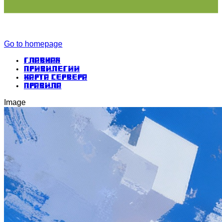
Go to homepage
Главная
Привилегии
Карта сервера
Правила
Image