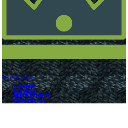
Go to homepage
Главная
Правила
Карта сервера
Привилегии