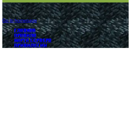
Go to homepage
Главная
Правила
Карта сервера
Привилегии