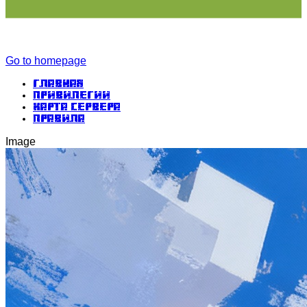
Go to homepage
Главная
Привилегии
Карта сервера
Правила
Image