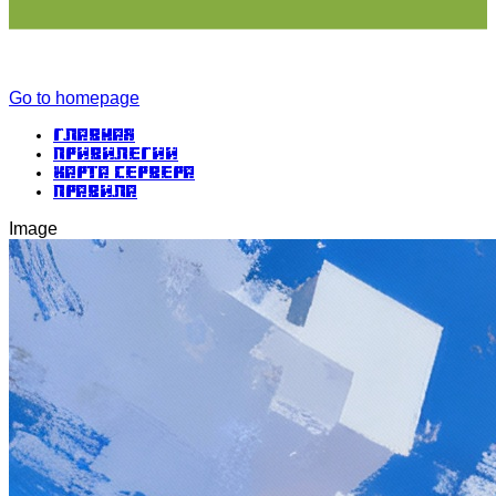
Go to homepage
Главная
Привилегии
Карта сервера
Правила
Image