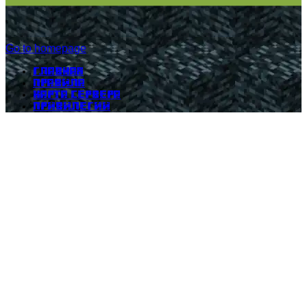
Go to homepage
Главная
Правила
Карта сервера
Привилегии