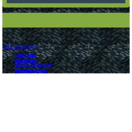
Go to homepage
Главная
Правила
Карта сервера
Привилегии