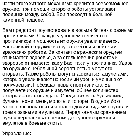
части этого хитрого механизма крепится всевозможное
оружие, при помощи которого роботы устраивают
поединки между собой. Бои проходят в большой
каменной пещере.
Вам предстоит поучаствовать в восьми битвах с разными
противниками. С каждым уровнем количество
противников и мощность их оружия увеличивается.
Раскачивайте оружие вокруг своей оси и бейте им
вражеских роботов. За контакт с вражеским орудием
отнимается здоровье, а за столкновения роботами
здоровье отнимается как у Вас, так и у противника. Удары
по оружию с небольшой вероятностью могут его
оторвать. Также роботы могут снаряжаться амулетами,
которые увеличивают наносимый урон и уменьшают
получаемый. Побеждая новых противников, Вы
получаете их оружие и амулеты, общее количество
которых – восемнадцать. Среди них есть булыжники,
булавы, ножи, мечи, молоты и топоры. В одном бою
можно воспользоваться только двумя видами оружия и
тремя разными амулетами. Перед каждым сражением
нужно перетаскивать иконки доступного оружия и
амулетов в боевые слоты.
Управление: