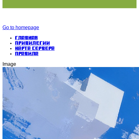
Go to homepage
Главная
Привилегии
Карта сервера
Правила
Image