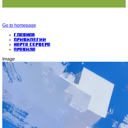
Go to homepage
Главная
Привилегии
Карта сервера
Правила
Image