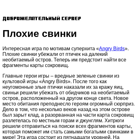
Доброжелательный сервер
Плохие свинки
Интересная игра по мотивам суперхита «
Angry Birds
».
Плохие свинки убежали от птичек на далекий
необитаемый остров. Теперь им предстоит найти все
фрагменты карты сокровищ.
Главные герои игры – вредные зеленые свинки из
культовой игры «Angry Birds». После того как
неугомонные злые птички наказали их за кражу яиц,
свиньи решили убежать от обидчиков на необитаемый
остров, расположенный на другом конце света. Новое
место обитания преподнесло героям огромный сюрприз.
Дело в том, что несколько веков назад на этом острове
был зарыт клад, а разорванная на части карта сокровищ
разлетелась по местным горам и джунглям. Хитрюги
решили отправиться на поиски всех фрагментов карты,
которая поможет им стать самыми богатыми свинками в
мире! Эта игра состоит из пятнадцати уровней. На