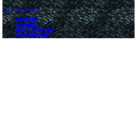
Go to homepage
Главная
Правила
Карта сервера
Привилегии