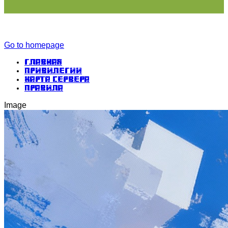
Go to homepage
Главная
Привилегии
Карта сервера
Правила
Image