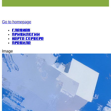
Go to homepage
Главная
Привилегии
Карта сервера
Правила
Image