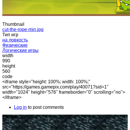
Thumbnail
cut-the-rope-min.jpg
Тип игр
на ловкость
Физические
Логические игры
width
990
height
560
code
<iframe style="height: 100%; width: 100%;"
src="https://games.gamepix.com/play/40071?sid=1"
width="1024" height="576" frameborder="0" scrolling="no">
</iframe>
Log in
to post comments
Footer