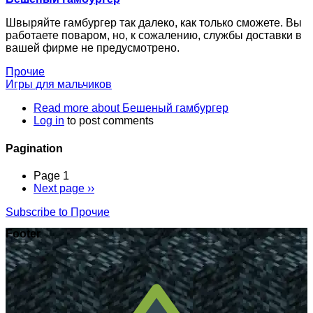
Швыряйте гамбургер так далеко, как только сможете. Вы
работаете поваром, но, к сожалению, службы доставки в
вашей фирме не предусмотрено.
Прочие
Игры для мальчиков
Read more
about Бешеный гамбургер
Log in
to post comments
Pagination
Page 1
Next page
››
Subscribe to Прочие
Footer