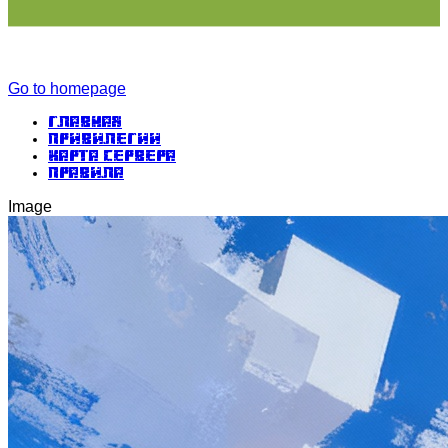
Go to homepage
Главная
Привилегии
Карта сервера
Правила
Image