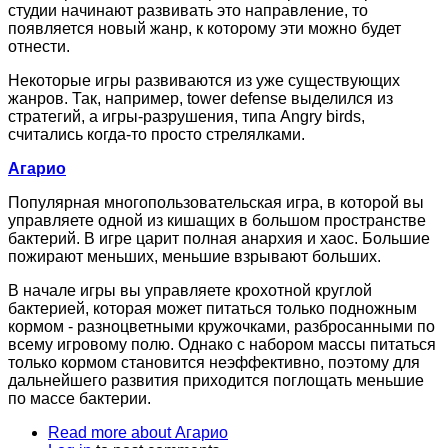
студии начинают развивать это направление, то
появляется новый жанр, к которому эти можно будет
отнести.
Некоторые игры развиваются из уже существующих
жанров. Так, например, tower defense выделился из
стратегий, а игры-разрушения, типа Angry birds,
считались когда-то просто стрелялками.
Агарио
Популярная многопользовательская игра, в которой вы
управляете одной из кишащих в большом пространстве
бактерий. В игре царит полная анархия и хаос. Большие
пожирают меньших, меньшие взрывают больших.
В начале игры вы управляете крохотной круглой
бактерией, которая может питаться только подножным
кормом - разноцветными кружочками, разбросанными по
всему игровому полю. Однако с набором массы питаться
только кормом становится неэффективно, поэтому для
дальнейшего развития приходится поглощать меньшие
по массе бактерии.
Read more
about Агарио