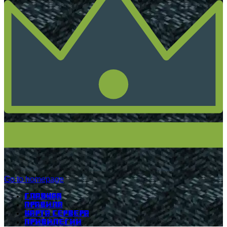
Go to homepage
Главная
Правила
Карта сервера
Привилегии