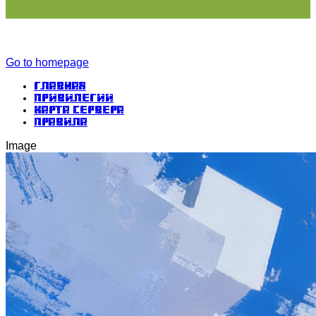
Go to homepage
Главная
Привилегии
Карта сервера
Правила
Image