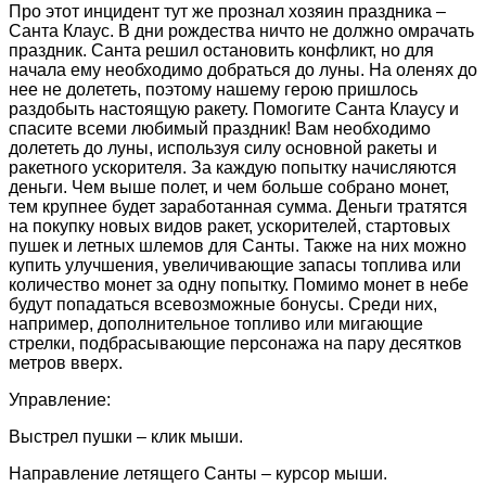
Про этот инцидент тут же прознал хозяин праздника –
Санта Клаус. В дни рождества ничто не должно омрачать
праздник. Санта решил остановить конфликт, но для
начала ему необходимо добраться до луны. На оленях до
нее не долететь, поэтому нашему герою пришлось
раздобыть настоящую ракету. Помогите Санта Клаусу и
спасите всеми любимый праздник! Вам необходимо
долететь до луны, используя силу основной ракеты и
ракетного ускорителя. За каждую попытку начисляются
деньги. Чем выше полет, и чем больше собрано монет,
тем крупнее будет заработанная сумма. Деньги тратятся
на покупку новых видов ракет, ускорителей, стартовых
пушек и летных шлемов для Санты. Также на них можно
купить улучшения, увеличивающие запасы топлива или
количество монет за одну попытку. Помимо монет в небе
будут попадаться всевозможные бонусы. Среди них,
например, дополнительное топливо или мигающие
стрелки, подбрасывающие персонажа на пару десятков
метров вверх.
Управление:
Выстрел пушки – клик мыши.
Направление летящего Санты – курсор мыши.