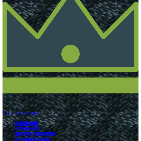
Go to homepage
Главная
Правила
Карта сервера
Привилегии