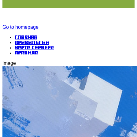
Go to homepage
Главная
Привилегии
Карта сервера
Правила
Image