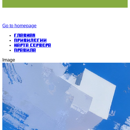
Go to homepage
Главная
Привилегии
Карта сервера
Правила
Image