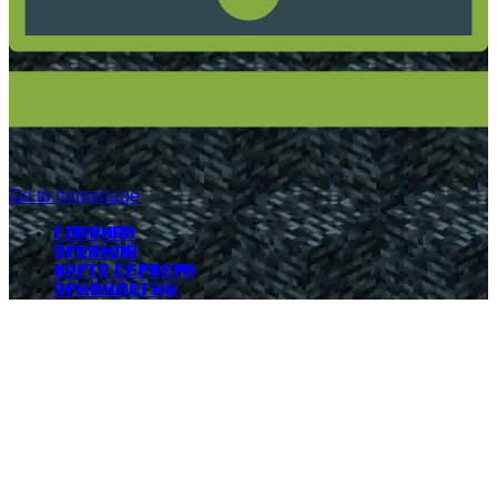
Go to homepage
Главная
Правила
Карта сервера
Привилегии