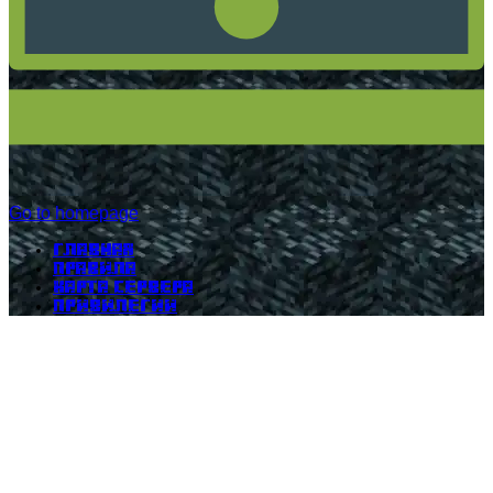
Go to homepage
Главная
Правила
Карта сервера
Привилегии