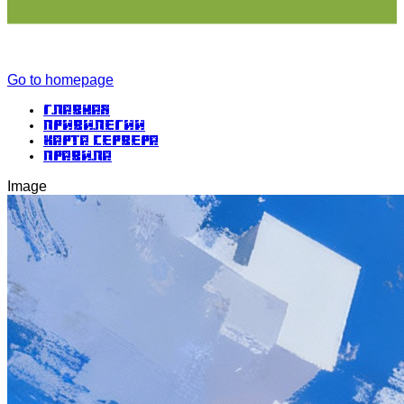
Go to homepage
Главная
Привилегии
Карта сервера
Правила
Image