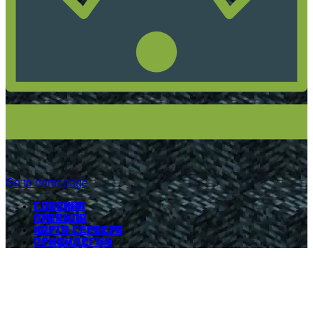
Go to homepage
Главная
Правила
Карта сервера
Привилегии