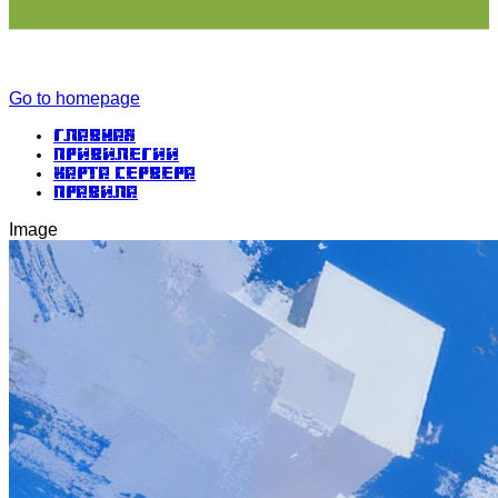
Go to homepage
Главная
Привилегии
Карта сервера
Правила
Image