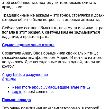
этой особенностью, поэтому их тоже можно считать
аркадными.
Традиционные же аркады – это гонки, стрелялки и драки,
которые обычно были встроены в игровые автоматы.
Сейчас уже сложно объяснить, почему та или иная игра
попала в этот раздел. Советуем вам не задумываться
над этим, а просто играть.
Сумасшедшие злые птицы
Создатели Angry Birds объединили своих злых птиц с
классическим платформером Марио. И вот что из этого
получилось. Две легендарные игры в одной, это ли не
круто?
Angry birds и разрушение
Аркады
Read more
about Сумасшедшие злые птицы
Log in
to post comments
Пакман аркада
Это очень позитивная аркада-платформер, в которой