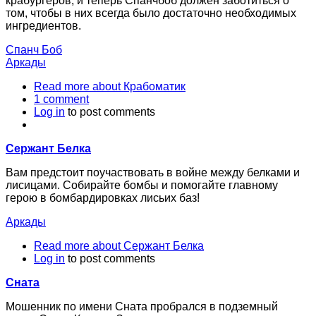
крабургеров, и теперь Спанчбоб должен заботиться о
том, чтобы в них всегда было достаточно необходимых
ингредиентов.
Спанч Боб
Аркады
Read more
about Крабоматик
1 comment
Log in
to post comments
Сержант Белка
Вам предстоит поучаствовать в войне между белками и
лисицами. Собирайте бомбы и помогайте главному
герою в бомбардировках лисьих баз!
Аркады
Read more
about Сержант Белка
Log in
to post comments
Сната
Мошенник по имени Сната пробрался в подземный