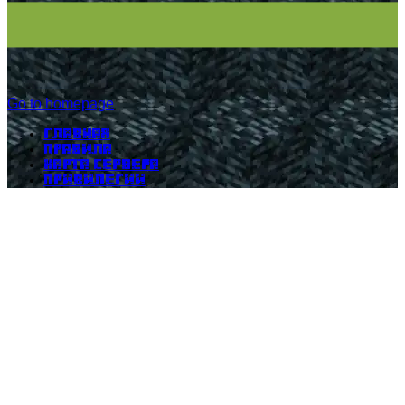
Go to homepage
Главная
Правила
Карта сервера
Привилегии