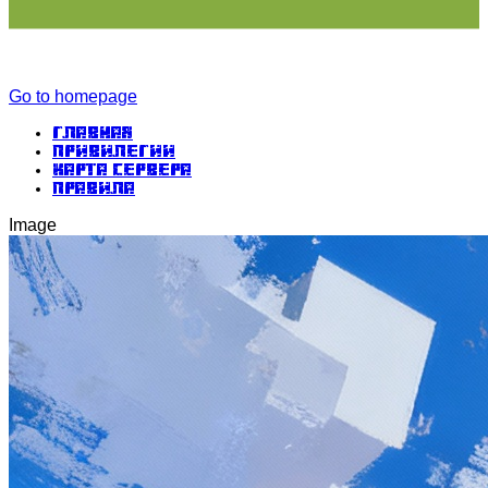
Go to homepage
Главная
Привилегии
Карта сервера
Правила
Image