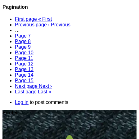
Pagination
First page
« First
Previous page
‹ Previous
…
Page
7
Page
8
Page
9
Page
10
Page
11
Page
12
Page
13
Page
14
Page
15
Next page
Next ›
Last page
Last »
Log in
to post comments
Footer