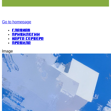
Go to homepage
Главная
Привилегии
Карта сервера
Правила
Image