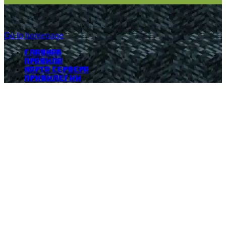
Go to homepage
Главная
Правила
Карта сервера
Привилегии