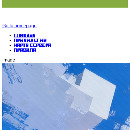
Go to homepage
Главная
Привилегии
Карта сервера
Правила
Image