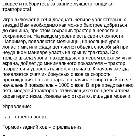
скорее и поборитесь за звание лучшего гонщика-
тракториста!
Игра включает в себя двадцать четыре увлекательных
заезда! Вам необходимо как можно быстрее добраться
до финиша, при этом сохранив трактор в целости и
сохранности. На каждом уровне есть свои сложности.
Например, появляются мельницы, наносящие урон
лопастями, или сзади цепляется объект, способный при
неудачном маневре упасть на крышу трактора. Как
только шкала урона, находящаяся в левом верхнем углу
экрана, дойдет до минимального показателя – трактор
взорвется и уровень начнется сначала. К началу заезда
появляется счетчик бонусных очков за скорость
прохождения. После старта он начинает обратный отсчет,
начальный показатель – 1000 очков. В игре представлено
пять моделей тракторов, отличающихся по цвету и трем
характеристикам. Изначально открыто лишь две модели.
Управление:
Газ – стрелка вверх.
Тормоз / задний ход – стрелка вниз.