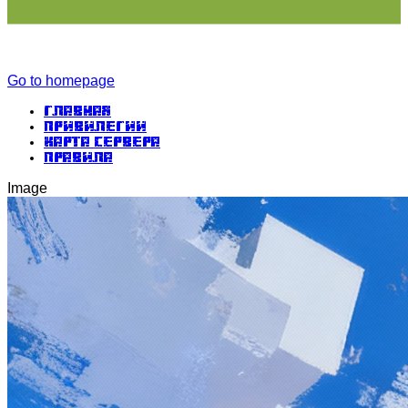
Go to homepage
Главная
Привилегии
Карта сервера
Правила
Image