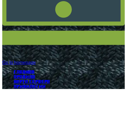
Go to homepage
Главная
Правила
Карта сервера
Привилегии