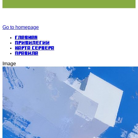
Go to homepage
Главная
Привилегии
Карта сервера
Правила
Image