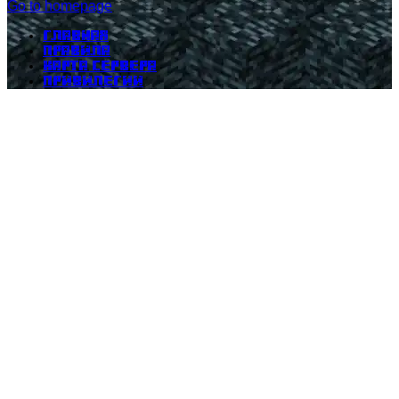
Go to homepage
Главная
Правила
Карта сервера
Привилегии