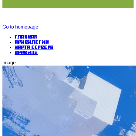
Go to homepage
Главная
Привилегии
Карта сервера
Правила
Image