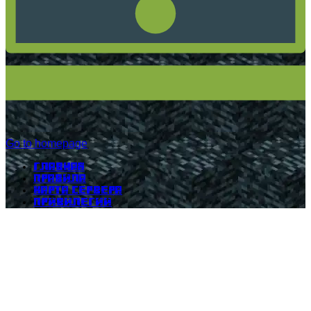
Go to homepage
Главная
Правила
Карта сервера
Привилегии