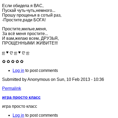
Если обидела я ВАС,
Пускай чуть-чуть,немного...
Прошу прощенья в сотый раз,
-Простите,ради БОГА!
Простите,милые,меня,
За всё меня простите...
И вам,желаю всем, ДРУЗЬЯ,
ПРОЩЕННЫМИ ЖИВИТЕ!!!
ஐ ♥ ღ ஐ ♥ ღ ஐ
✿ ✿ ✿ ✿ ✿
Log in
to post comments
Submitted by
Anonymous
on Sun, 10 Feb 2013 - 10:36
Permalink
игра просто класс
игра просто класс
Log in
to post comments