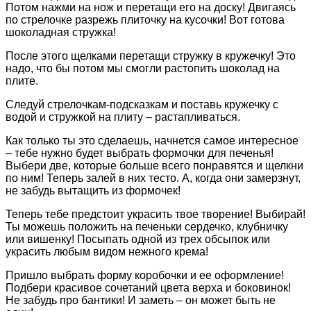
Потом нажми на нож и перетащи его на доску! Двигаясь
по стрелочке разрежь плиточку на кусочки! Вот готова
шоколадная стружка!
После этого щелками перетащи стружку в кружечку! Это
надо, что бы потом мы смогли растопить шоколад на
плите.
Следуй стрелочкам-подсказкам и поставь кружечку с
водой и стружкой на плиту – растапливаться.
Как только ты это сделаешь, начнется самое интересное
– тебе нужно будет выбрать формочки для печенья!
Выбери две, которые больше всего понравятся и щелкни
по ним! Теперь залей в них тесто. А, когда они замерзнут,
не забудь вытащить из формочек!
Теперь тебе предстоит украсить твое творение! Выбирай!
Ты можешь положить на печеньки сердечко, клубничку
или вишенку! Посыпать одной из трех обсыпок или
украсить любым видом нежного крема!
Пришло выбрать форму коробочки и ее оформление!
Подбери красивое сочетаний цвета верха и боковинок!
Не забудь про бантики! И заметь – он может быть не