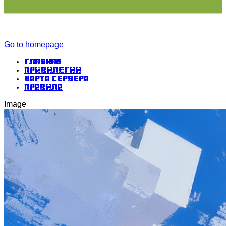
Go to homepage
Главная
Привилегии
Карта сервера
Правила
Image