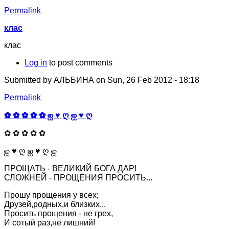
Permalink
клас
клас
Log in
to post comments
Submitted by
АЛЬБИНА
on Sun, 26 Feb 2012 - 18:18
Permalink
✿ ✿ ✿ ✿ ✿ ஐ ♥ ღ ஐ ♥ ღ
✿ ✿ ✿ ✿ ✿
ஐ ♥ ღ ஐ ♥ ღ ஐ
ПРОЩАТЬ - ВЕЛИКИЙ БОГА ДАР!
СЛОЖНЕЙ - ПРОЩЕНИЯ ПРОСИТЬ...
Прошу прощения у всех;
Друзей,родных,и близких...
Просить прощения - не грех,
И сотый раз,не лишний!