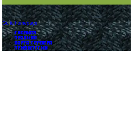
Go to homepage
Главная
Правила
Карта сервера
Привилегии