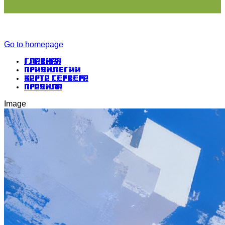
Go to homepage
Главная
Привилегии
Карта сервера
Правила
Image