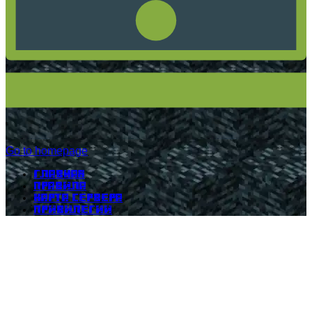
Go to homepage
Главная
Правила
Карта сервера
Привилегии