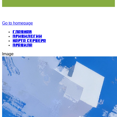
Go to homepage
Главная
Привилегии
Карта сервера
Правила
Image