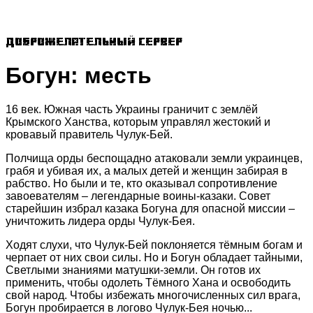
Доброжелательный сервер
Богун: месть
16 век. Южная часть Украины граничит с землёй
Крымского Ханства, которым управлял жестокий и
кровавый правитель Чулук-Бей.
Полчища орды беспощадно атаковали земли украинцев,
грабя и убивая их, а малых детей и женщин забирая в
рабство. Но были и те, кто оказывал сопротивление
завоевателям – легендарные воины-казаки. Совет
старейшин избрал казака Богуна для опасной миссии –
уничтожить лидера орды Чулук-Бея.
Ходят слухи, что Чулук-Бей поклоняется тёмным богам и
черпает от них свои силы. Но и Богун обладает тайными,
Светлыми знаниями матушки-земли. Он готов их
применить, чтобы одолеть Тёмного Хана и освободить
свой народ. Чтобы избежать многочисленных сил врага,
Богун пробирается в логово Чулук-Бея ночью...