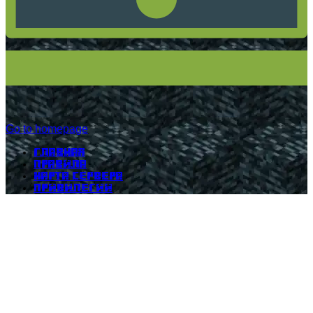
Go to homepage
Главная
Правила
Карта сервера
Привилегии