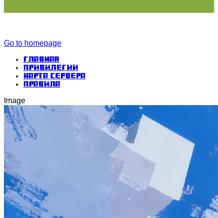
Go to homepage
Главная
Привилегии
Карта сервера
Правила
Image