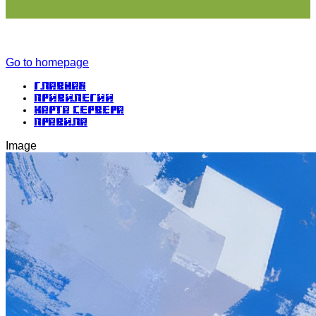
Go to homepage
Главная
Привилегии
Карта сервера
Правила
Image