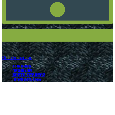
Go to homepage
Главная
Правила
Карта сервера
Привилегии