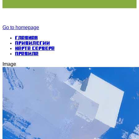
Go to homepage
Главная
Привилегии
Карта сервера
Правила
Image