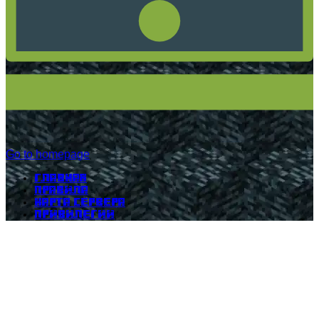
Go to homepage
Главная
Правила
Карта сервера
Привилегии