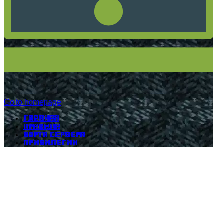
Go to homepage
Главная
Правила
Карта сервера
Привилегии