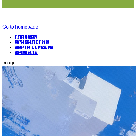
Go to homepage
Главная
Привилегии
Карта сервера
Правила
Image