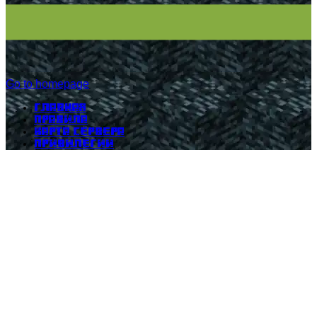
Go to homepage
Главная
Правила
Карта сервера
Привилегии