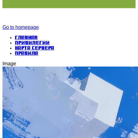
Go to homepage
Главная
Привилегии
Карта сервера
Правила
Image