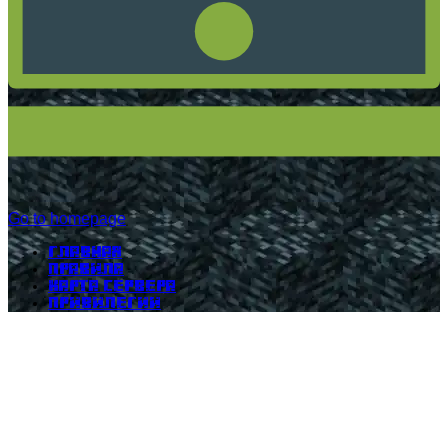
Go to homepage
Главная
Правила
Карта сервера
Привилегии