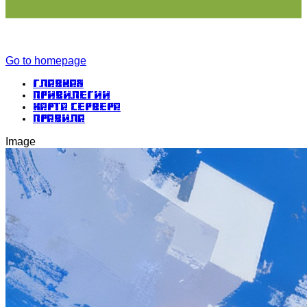
Go to homepage
Главная
Привилегии
Карта сервера
Правила
Image