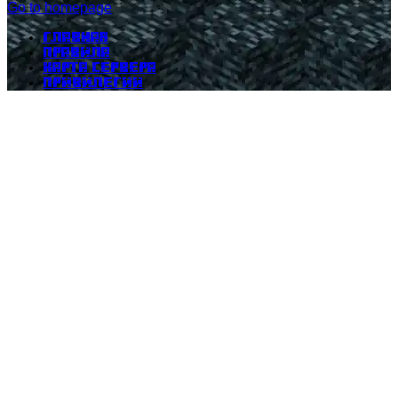
Go to homepage
Главная
Правила
Карта сервера
Привилегии