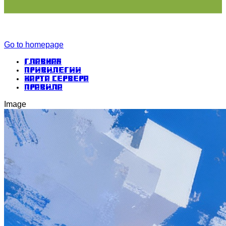
Go to homepage
Главная
Привилегии
Карта сервера
Правила
Image