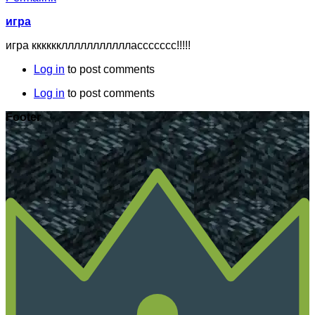
игра
игра кккккклллллллллллассссссс!!!!!
Log in
to post comments
Log in
to post comments
Footer