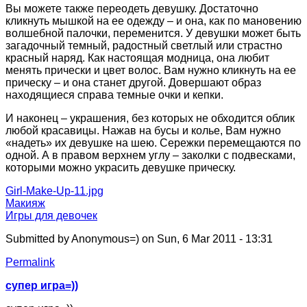
Вы можете также переодеть девушку. Достаточно
кликнуть мышкой на ее одежду – и она, как по мановению
волшебной палочки, переменится. У девушки может быть
загадочный темный, радостный светлый или страстно
красный наряд. Как настоящая модница, она любит
менять прически и цвет волос. Вам нужно кликнуть на ее
прическу – и она станет другой. Довершают образ
находящиеся справа темные очки и кепки.
И наконец – украшения, без которых не обходится облик
любой красавицы. Нажав на бусы и колье, Вам нужно
«надеть» их девушке на шею. Сережки перемещаются по
одной. А в правом верхнем углу – заколки с подвесками,
которыми можно украсить девушке прическу.
Girl-Make-Up-11.jpg
Макияж
Игры для девочек
Submitted by
Anonymous=)
on Sun, 6 Mar 2011 - 13:31
Permalink
супер игра=))