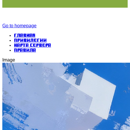
Go to homepage
Главная
Привилегии
Карта сервера
Правила
Image