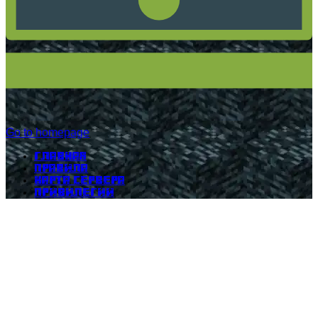
Go to homepage
Главная
Правила
Карта сервера
Привилегии