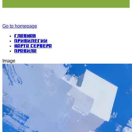
Go to homepage
Главная
Привилегии
Карта сервера
Правила
Image