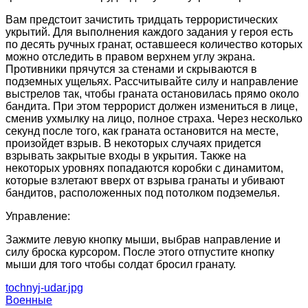
Вам предстоит зачистить тридцать террористических
укрытий. Для выполнения каждого задания у героя есть
по десять ручных гранат, оставшееся количество которых
можно отследить в правом верхнем углу экрана.
Противники прячутся за стенами и скрываются в
подземных ущельях. Рассчитывайте силу и направление
выстрелов так, чтобы граната остановилась прямо около
бандита. При этом террорист должен измениться в лице,
сменив ухмылку на лицо, полное страха. Через несколько
секунд после того, как граната остановится на месте,
произойдет взрыв. В некоторых случаях придется
взрывать закрытые входы в укрытия. Также на
некоторых уровнях попадаются коробки с динамитом,
которые взлетают вверх от взрыва гранаты и убивают
бандитов, расположенных под потолком подземелья.
Управление:
Зажмите левую кнопку мыши, выбрав направление и
силу броска курсором. После этого отпустите кнопку
мыши для того чтобы солдат бросил гранату.
tochnyj-udar.jpg
Военные