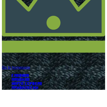
Go to homepage
Главная
Правила
Карта сервера
Привилегии