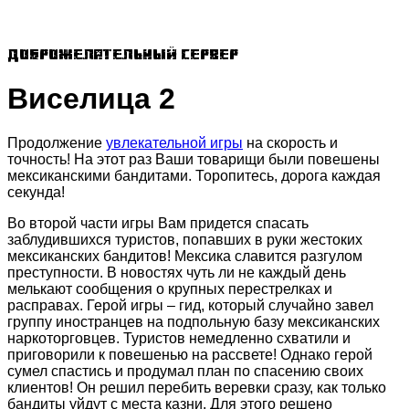
Доброжелательный сервер
Виселица 2
Продолжение
увлекательной игры
на скорость и
точность! На этот раз Ваши товарищи были повешены
мексиканскими бандитами. Торопитесь, дорога каждая
секунда!
Во второй части игры Вам придется спасать
заблудившихся туристов, попавших в руки жестоких
мексиканских бандитов! Мексика славится разгулом
преступности. В новостях чуть ли не каждый день
мелькают сообщения о крупных перестрелках и
расправах. Герой игры – гид, который случайно завел
группу иностранцев на подпольную базу мексиканских
наркоторговцев. Туристов немедленно схватили и
приговорили к повешенью на рассвете! Однако герой
сумел спастись и продумал план по спасению своих
клиентов! Он решил перебить веревки сразу, как только
бандиты уйдут с места казни. Для этого решено