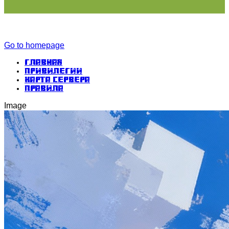
Go to homepage
Главная
Привилегии
Карта сервера
Правила
Image