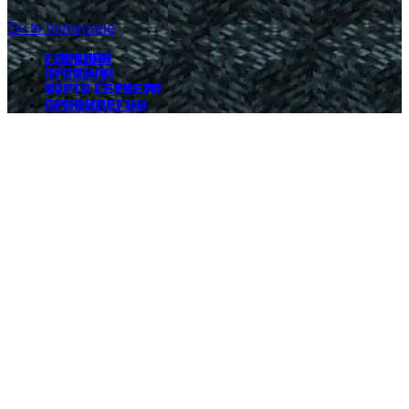
Go to homepage
Главная
Правила
Карта сервера
Привилегии