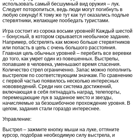
использовать самый бесшумный вид оружия – лук.
Следует поторопиться, ведь люди могут погибнуть в
любую секунду! К тому же тут как тут оказались подлые
стервятники, желающие пообедать туристами.
Игра состоит из сорока восьми уровней! Каждый шестой
– бонусный, в котором скрывается необычное задание.
Например, обстрелять как можно больше стервятников
или попасть в цель с очень большого расстояния.
Главная цель обычных уровней – перебить все веревки
до того, как умрет один из повешенных. Выстрелы,
попавшие в человека, уменьшают время спасения.
Количество стрел ограниченно. Запас можно пополнить
выстрелом по соответствующим значкам. По сравнению
с первой частью появилось несколько интересных
нововведений. Среди них система достижений,
включающая в себя пятнадцать наград, телепорты,
перемещающие лук в заданное место и звезды,
начисляемые за безошибочное прохождение уровня. В
целом, задания стали гораздо интереснее.
Управление:
Выстрел – зажмите кнопку мыши на луке, оттяните
курсор, подобрав необходимую силу выстрела, и