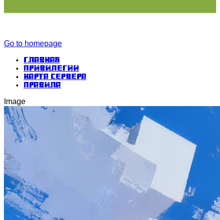
Go to homepage
Главная
Привилегии
Карта сервера
Правила
Image