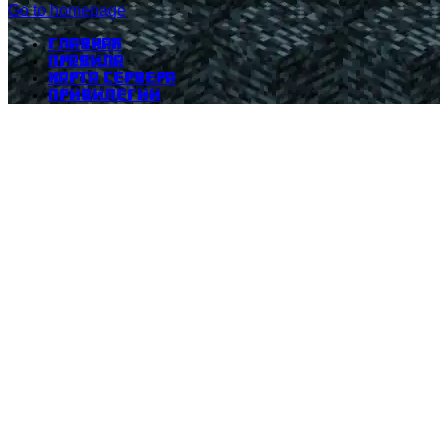
Go to homepage
Главная
Правила
Карта сервера
Привилегии