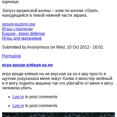
единице.
Запуск вражеской волны – клик по кнопке «Start»,
находящейся в левой нижней части экрана.
groxot-pustyni.jpg
Игры-стратегии
Башни - tower defense
Игры для мальчиков
Submitted by
Anonymous
on Wed, 10 Oct 2012 - 16:01
Permalink
игра вроде клёвая на не
игра вроде клёвая на не вкусная ха ха я вру просто я
щутник ухаухахаха меня зовут Халки я монстер зелёный
и я могу поднять машину так что убегайте от меня я могу
человека убить
Log in
to post comments
Log in
to post comments
Footer