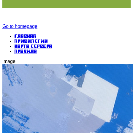
Go to homepage
Главная
Привилегии
Карта сервера
Правила
Image