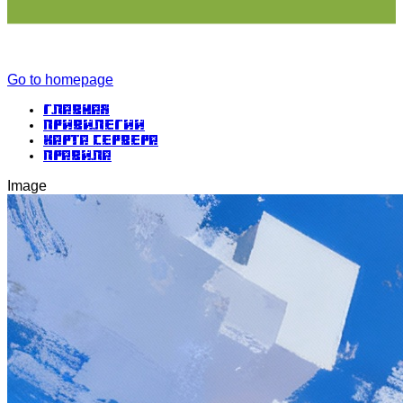
Go to homepage
Главная
Привилегии
Карта сервера
Правила
Image