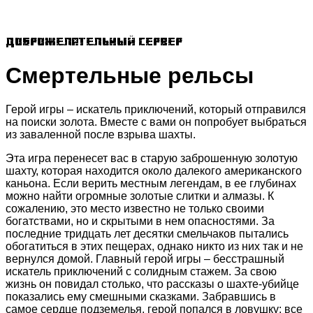
Доброжелательный сервер
Смертельные рельсы
Герой игры – искатель приключений, который отправился
на поиски золота. Вместе с вами он попробует выбраться
из заваленной после взрыва шахты.
Эта игра перенесет вас в старую заброшенную золотую
шахту, которая находится около далекого американского
каньона. Если верить местным легендам, в ее глубинах
можно найти огромные золотые слитки и алмазы. К
сожалению, это место известно не только своими
богатствами, но и скрытыми в нем опасностями. За
последние тридцать лет десятки смельчаков пытались
обогатиться в этих пещерах, однако никто из них так и не
вернулся домой. Главный герой игры – бесстрашный
искатель приключений с солидным стажем. За свою
жизнь он повидал столько, что рассказы о шахте-убийце
показались ему смешными сказками. Забравшись в
самое сердце подземелья, герой попался в ловушку: все