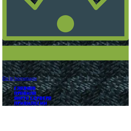
Go to homepage
Главная
Правила
Карта сервера
Привилегии