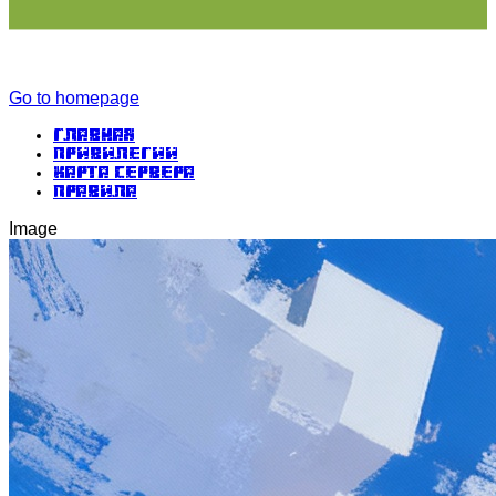
Go to homepage
Главная
Привилегии
Карта сервера
Правила
Image