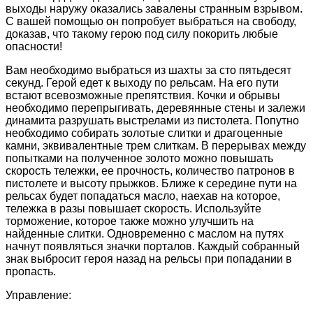
выходы наружу оказались завалены странным взрывом.
С вашей помощью он попробует выбраться на свободу,
доказав, что такому герою под силу покорить любые
опасности!
Вам необходимо выбраться из шахты за сто пятьдесят
секунд. Герой едет к выходу по рельсам. На его пути
встают всевозможные препятствия. Кочки и обрывы
необходимо перепрыгивать, деревянные стены и залежи
динамита разрушать выстрелами из пистолета. Попутно
необходимо собирать золотые слитки и драгоценные
камни, эквивалентные трем слиткам. В перерывах между
попытками на полученное золото можно повышать
скорость тележки, ее прочность, количество патронов в
пистолете и высоту прыжков. Ближе к середине пути на
рельсах будет попадаться масло, наехав на которое,
тележка в разы повышает скорость. Используйте
торможение, которое также можно улучшить на
найденные слитки. Одновременно с маслом на путях
начнут появляться значки порталов. Каждый собранный
знак выбросит героя назад на рельсы при попадании в
пропасть.
Управление: