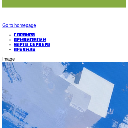
Go to homepage
Главная
Привилегии
Карта сервера
Правила
Image