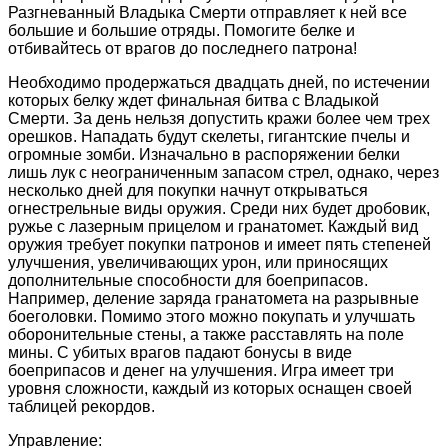
Разгневанный Владыка Смерти отправляет к ней все
большие и большие отряды. Помогите белке и
отбивайтесь от врагов до последнего патрона!
Необходимо продержаться двадцать дней, по истечении
которых белку ждет финальная битва с Владыкой
Смерти. За день нельзя допустить кражи более чем трех
орешков. Нападать будут скелеты, гигантские пчелы и
огромные зомби. Изначально в распоряжении белки
лишь лук с неограниченным запасом стрел, однако, через
несколько дней для покупки начнут открываться
огнестрельные виды оружия. Среди них будет дробовик,
ружье с лазерным прицелом и гранатомет. Каждый вид
оружия требует покупки патронов и имеет пять степеней
улучшения, увеличивающих урон, или приносящих
дополнительные способности для боеприпасов.
Например, деление заряда гранатомета на разрывные
боеголовки. Помимо этого можно покупать и улучшать
оборонительные стены, а также расставлять на поле
мины. С убитых врагов падают бонусы в виде
боеприпасов и денег на улучшения. Игра имеет три
уровня сложности, каждый из которых оснащен своей
таблицей рекордов.
Управление: