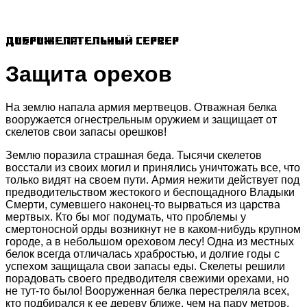
Доброжелательный сервер
Защита орехов
На землю напала армия мертвецов. Отважная белка
вооружается огнестрельным оружием и защищает от
скелетов свои запасы орешков!
Землю поразила страшная беда. Тысячи скелетов
восстали из своих могил и принялись уничтожать все, что
только видят на своем пути. Армия нежити действует под
предводительством жестокого и беспощадного Владыки
Смерти, сумевшего наконец-то вырваться из царства
мертвых. Кто бы мог подумать, что проблемы у
смертоносной орды возникнут не в каком-нибудь крупном
городе, а в небольшом ореховом лесу! Одна из местных
белок всегда отличалась храбростью, и долгие годы с
успехом защищала свои запасы еды. Скелеты решили
порадовать своего предводителя свежими орехами, но
не тут-то было! Вооруженная белка перестреляла всех,
кто подбирался к ее дереву ближе, чем на пару метров.