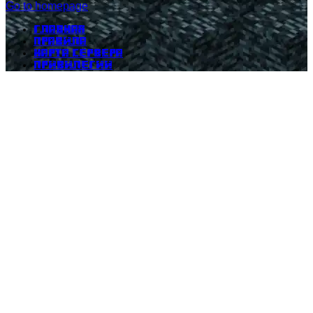
Go to homepage
Главная
Правила
Карта сервера
Привилегии